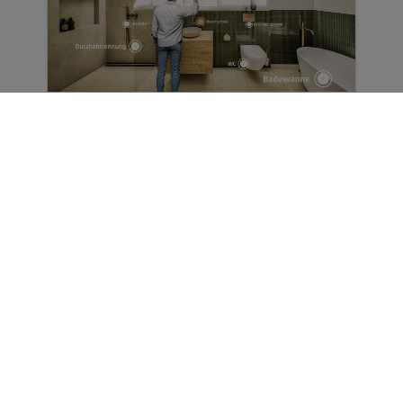
Virtueller Showroom
Next Level der digitalen
Badkonfiguration - Erwecken Sie Ihre
Badideen mit atemberaubenden 3D-
Visualisierungen zum Leben.
jetzt planen